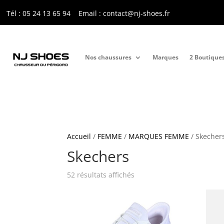
Tél : 05 24 13 65 9
4
Email : contact@nj-shoes.fr
Nos chaussures
Marques
2 Boutique
Accueil
/
FEMME
/
MARQUES FEMME
/ Skecher
Skechers
Trié
52 résultats affichés
du
plus
récent
au