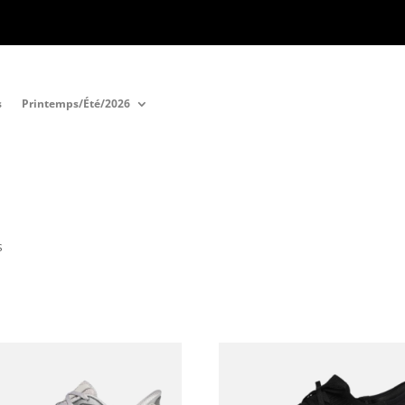
s
Printemps/Été/2026
s