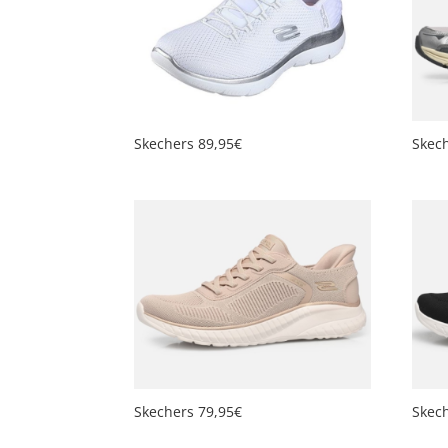
plus
ancien
Skechers 89,95€
Skec
Skechers 79,95€
Skec