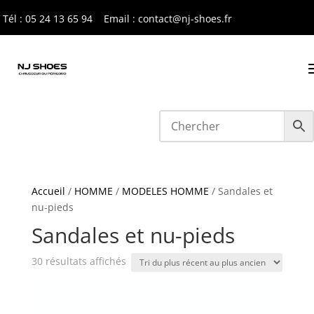
Tél : 05 24 13 65 9
4
Email : contact@nj-shoes.fr
Accueil
/
HOMME
/
MODELES HOMME
/ Sandales et
nu-pieds
Sandales et nu-pieds
Trié
30 résultats affichés
du
plus
récent