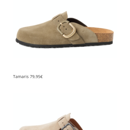
au
plus
ancien
Tamaris 79,95€