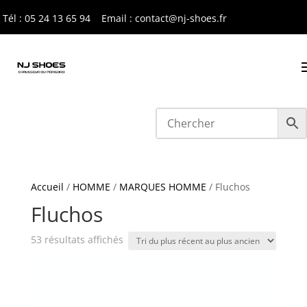
Tél : 05 24 13 65 9
4
Email : contact@nj-shoes.fr
Accueil
/
HOMME
/
MARQUES HOMME
/ Fluchos
Fluchos
Trié
53 résultats affichés
du
plus
récent
au