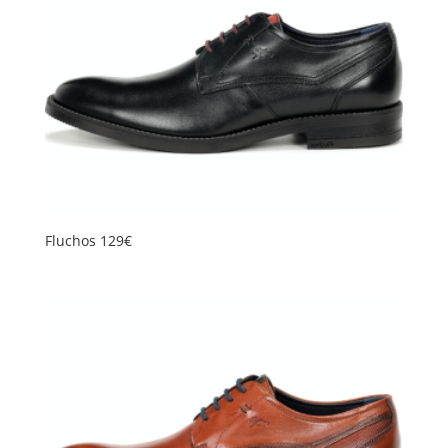
plus
ancien
Fluchos 129€