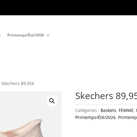
s
Printemps/Été/2026
 Skechers 89,95€
Skechers 89,9
Catégories :
Baskets
,
FEMME
,
Printemps/Été/2026
,
Printem