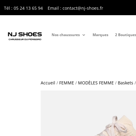
Tél : 05 24 13 65 9
4
Email : contact@nj-shoes.fr
Nos chaussures
Marques
2 Boutique
Accueil
/
FEMME
/
MODÈLES FEMME
/
Baskets
/