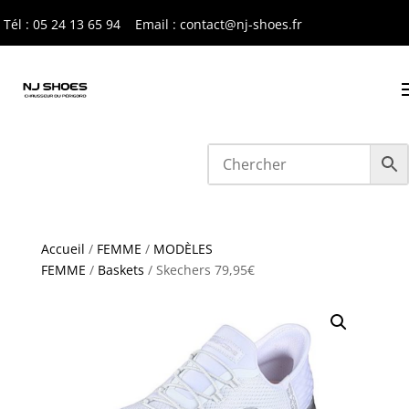
Tél : 05 24 13 65 9
4
Email : contact@nj-shoes.fr
Accueil
/
FEMME
/
MODÈLES
FEMME
/
Baskets
/ Skechers 79,95€