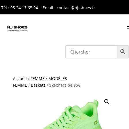
Tél : 05 24 13 65 9
4
Email : contact@nj-shoes.fr
Accueil
/
FEMME
/
MODÈLES
FEMME
/
Baskets
/ Skechers 64,95€