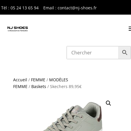
Tél : 05 24 13 65 9
4
Email : contact@nj-shoes.fr
Accueil
/
FEMME
/
MODÈLES
FEMME
/
Baskets
/ Skechers 89,95€