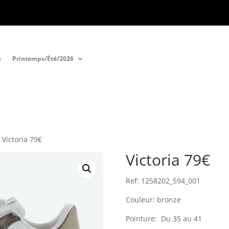
s
Printemps/Été/2026
 Victoria 79€
Victoria 79€
Ref: 1258202_594_001
Couleur: bronze
Pointure: Du 35 au 41