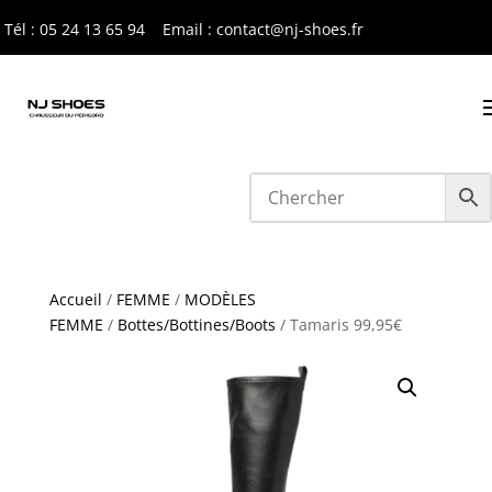
Tél : 05 24 13 65 9
4
Email : contact@nj-shoes.fr
Accueil
/
FEMME
/
MODÈLES
FEMME
/
Bottes/Bottines/Boots
/ Tamaris 99,95€