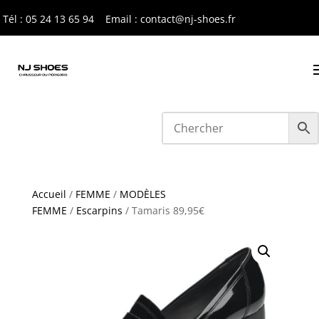
Tél : 05 24 13 65 9
4
Email : contact@nj-shoes.fr
Accueil
/
FEMME
/
MODÈLES
FEMME
/
Escarpins
/ Tamaris 89,95€