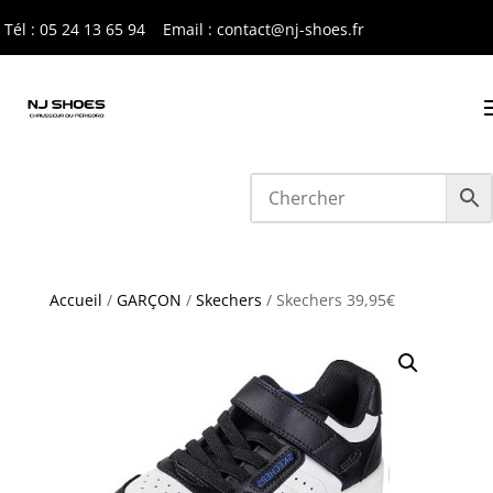
Tél : 05 24 13 65 9
4
Email : contact@nj-shoes.fr
Accueil
/
GARÇON
/
Skechers
/ Skechers 39,95€