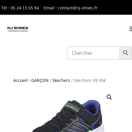
Tél : 05 24 13 65 9
4
Email : contact@nj-shoes.fr
Accueil
/
GARÇON
/
Skechers
/ Skechers 59,95€