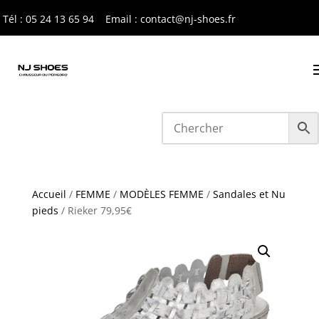
Tél : 05 24 13 65 9
4
Email : contact@nj-shoes.fr
Accueil
/
FEMME
/
MODÈLES FEMME
/
Sandales et Nu
pieds
/ Rieker 79,95€