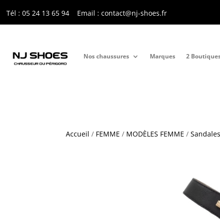
Tél : 05 24 13 65 9
4
Email : contact@nj-shoes.fr
Nos chaussures
Marques
2 Boutique
Accueil
/
FEMME
/
MODÈLES FEMME
/
Sandales