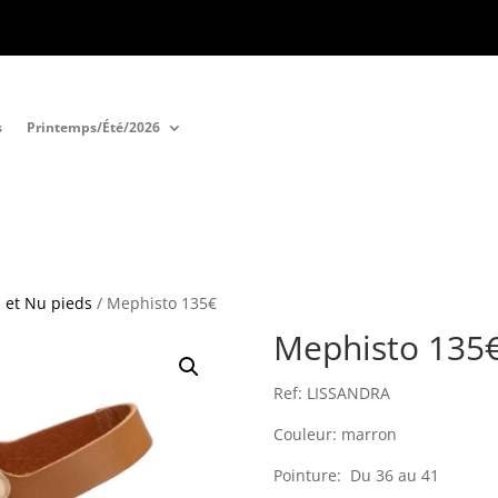
s
Printemps/Été/2026
 et Nu pieds
/ Mephisto 135€
Mephisto 135
Ref: LISSANDRA
Couleur: marron
Pointure: Du 36 au 41