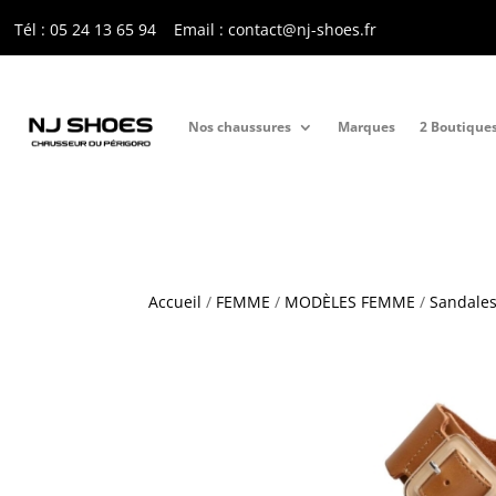
Tél : 05 24 13 65 9
4
Email : contact@nj-shoes.fr
Nos chaussures
Marques
2 Boutique
Accueil
/
FEMME
/
MODÈLES FEMME
/
Sandales