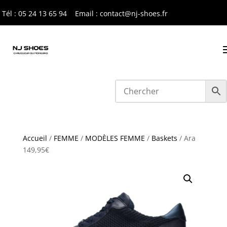
Tél : 05 24 13 65 9
4
Email : contact@nj-shoes.fr
Accueil
/
FEMME
/
MODÈLES FEMME
/
Baskets
/ Ara
149,95€