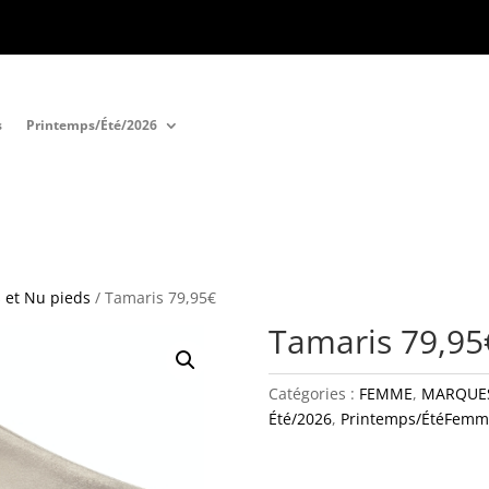
s
Printemps/Été/2026
 et Nu pieds
/ Tamaris 79,95€
Tamaris 79,95
Catégories :
FEMME
,
MARQUE
Été/2026
,
Printemps/ÉtéFemm