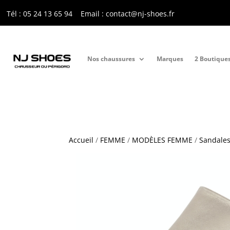
Tél : 05 24 13 65 9
4
Email : contact@nj-shoes.fr
Nos chaussures
Marques
2 Boutique
Accueil
/
FEMME
/
MODÈLES FEMME
/
Sandales