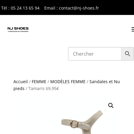
Tél : 05 24 13 65 9
4
Email : contact@nj-shoes.fr
Accueil
/
FEMME
/
MODÈLES FEMME
/
Sandales et Nu
pieds
/ Tamaris 69,95€