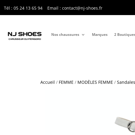
Tél : 05 24 13 65 9
4
Email : contact@nj-shoes.fr
Nos chaussures
Marques
2 Boutique
Accueil
/
FEMME
/
MODÈLES FEMME
/
Sandales