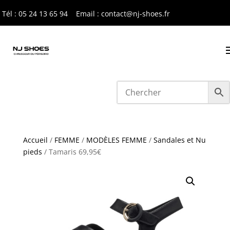
Tél : 05 24 13 65 9
4
Email : contact@nj-shoes.fr
Accueil
/
FEMME
/
MODÈLES FEMME
/
Sandales et Nu
pieds
/ Tamaris 69,95€