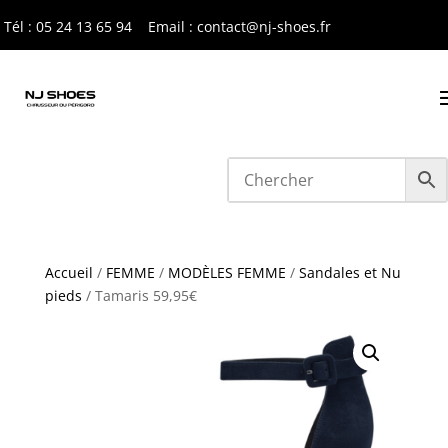
Tél : 05 24 13 65 9
4
Email : contact@nj-shoes.fr
Accueil
/
FEMME
/
MODÈLES FEMME
/
Sandales et Nu
pieds
/ Tamaris 59,95€