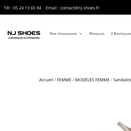
Tél : 05 24 13 65 9
4
Email : contact@nj-shoes.fr
Nos chaussures
Marques
2 Boutique
Accueil
/
FEMME
/
MODÈLES FEMME
/
Sandales