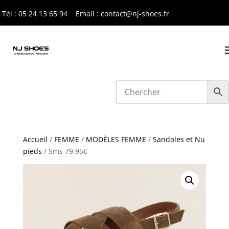
Tél : 05 24 13 65 9
4
Email : contact@nj-shoes.fr
Accueil
/
FEMME
/
MODÈLES FEMME
/
Sandales et Nu
pieds
/ Sms 79,95€