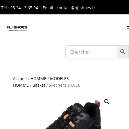
Tél : 05 24 13 65 9
4
Email : contact@nj-shoes.fr
Accueil
/
HOMME
/
MODELES
HOMME
/
Basket
/ Skechers 94,95€