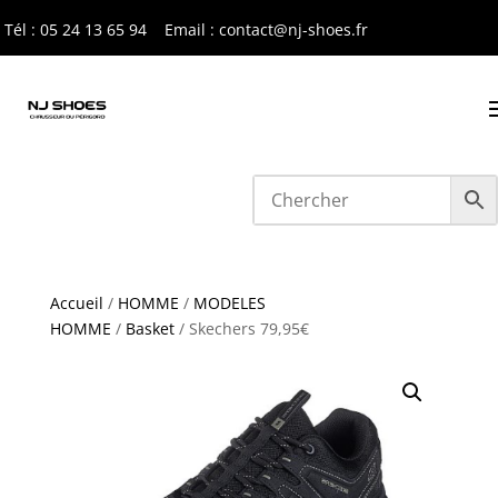
Tél : 05 24 13 65 9
4
Email : contact@nj-shoes.fr
Accueil
/
HOMME
/
MODELES
HOMME
/
Basket
/ Skechers 79,95€