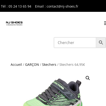
Tél : 05 24 13 65 9
4
Email : contact@nj-shoes.fr
Accueil
/
GARÇON
/
Skechers
/ Skechers 64,95€