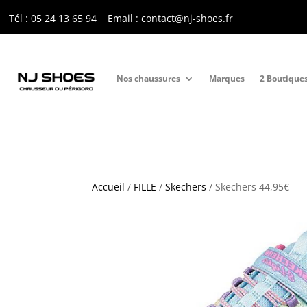
Tél : 05 24 13 65 9
4
Email : contact@nj-shoes.fr
Nos chaussures
Marques
2 Boutique
Accueil
/
FILLE
/
Skechers
/ Skechers 44,95€