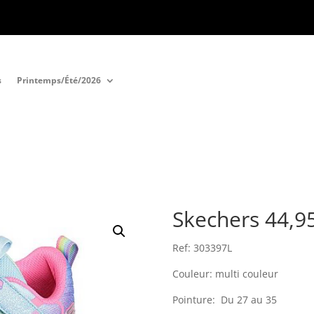
s
Printemps/Été/2026
Skechers 44,9
Ref: 303397L
Couleur: multi couleur
Pointure: Du 27 au 35