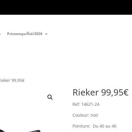
s
Printemps/Été/2026
Rieker 99,95€
Rieker 99,95€
Ref: 14621-24
Couleur: noir
Pointure: Du 40 au 46