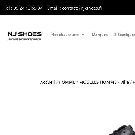
Tél : 05 24 13 65 9
4
Email : contact@nj-shoes.fr
Nos chaussures
Marques
2 Boutique
Accueil
/
HOMME
/
MODELES HOMME
/
Ville
/ 