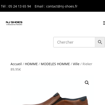
Tél : 05 24 13 65 9
4
Email : contact@nj-shoes.fr
Accueil
/
HOMME
/
MODELES HOMME
/
Ville
/ Rieker
89,95€