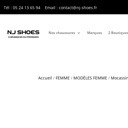
Tél : 05 24 13 65 9
4
Email : contact@nj-shoes.fr
Nos chaussures
Marques
2 Boutique
Accueil
/
FEMME
/
MODÈLES FEMME
/
Mocassi