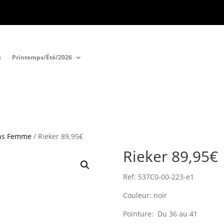
s
Printemps/Été/2026
ns Femme
/ Rieker 89,95€
Rieker 89,95€
Ref: 537C0-00-223-e1
Couleur: noir
Pointure: Du 36 au 41