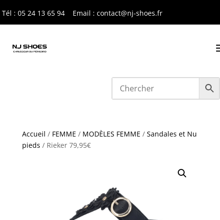
Tél : 05 24 13 65 9
4
Email : contact@nj-shoes.fr
Accueil
/
FEMME
/
MODÈLES FEMME
/
Sandales et Nu
pieds
/ Rieker 79,95€