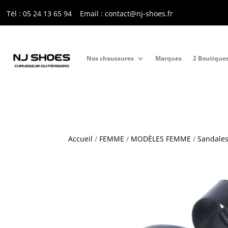
Tél : 05 24 13 65 9
4
Email : contact@nj-shoes.fr
Nos chaussures
Marques
2 Boutique
Accueil
/
FEMME
/
MODÈLES FEMME
/
Sandales