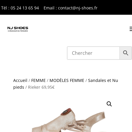
Tél : 05 24 13 65 9
4
Email : contact@nj-shoes.fr
Accueil
/
FEMME
/
MODÈLES FEMME
/
Sandales et Nu
pieds
/ Rieker 69,95€