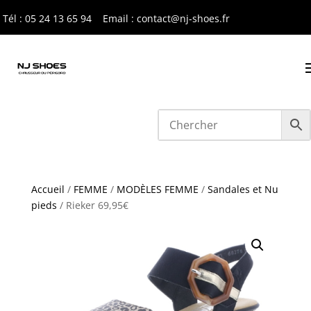
Tél : 05 24 13 65 9
4
Email : contact@nj-shoes.fr
Accueil
/
FEMME
/
MODÈLES FEMME
/
Sandales et Nu
pieds
/ Rieker 69,95€