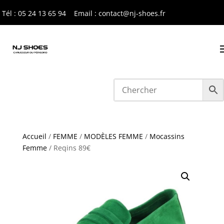
Tél : 05 24 13 65 9
4
Email : contact@nj-shoes.fr
Accueil
/
FEMME
/
MODÈLES FEMME
/
Mocassins
Femme
/ Reqins 89€