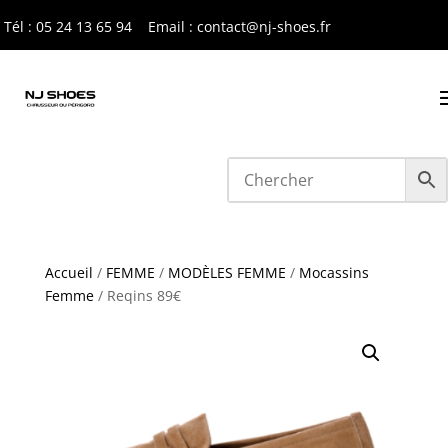
Tél : 05 24 13 65 9
4
Email : contact@nj-shoes.fr
Accueil
/
FEMME
/
MODÈLES FEMME
/
Mocassins
Femme
/ Reqins 89€