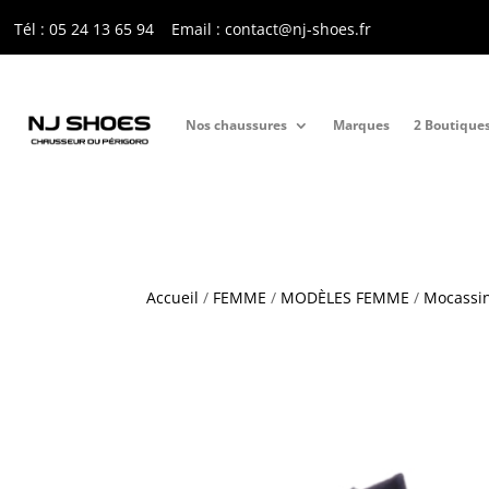
Tél : 05 24 13 65 9
4
Email : contact@nj-shoes.fr
Nos chaussures
Marques
2 Boutique
Accueil
/
FEMME
/
MODÈLES FEMME
/
Mocassi