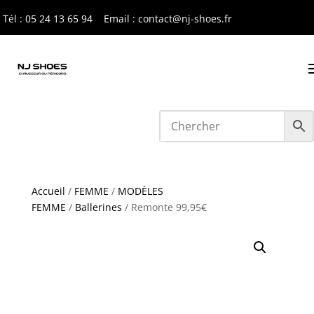
Tél : 05 24 13 65 9
4
Email : contact@nj-shoes.fr
Accueil
/
FEMME
/
MODÈLES
FEMME
/
Ballerines
/ Remonte 99,95€