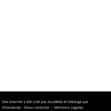
Site Internet a été créé par
AzzaWeb
et hébergé par
Infomaniak
–
Nous contacter
–
Mentions Légales