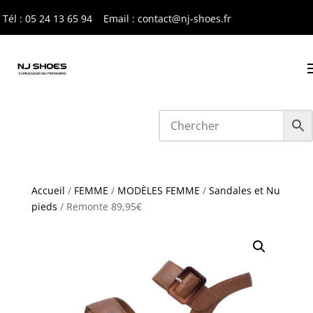
Tél : 05 24 13 65 9
4
Email : contact@nj-shoes.fr
Accueil
/
FEMME
/
MODÈLES FEMME
/
Sandales et Nu
pieds
/ Remonte 89,95€