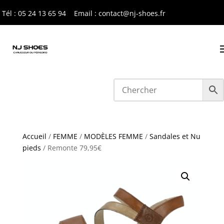
Tél : 05 24 13 65 9
4
Email : contact@nj-shoes.fr
Accueil
/
FEMME
/
MODÈLES FEMME
/
Sandales et Nu
pieds
/ Remonte 79,95€