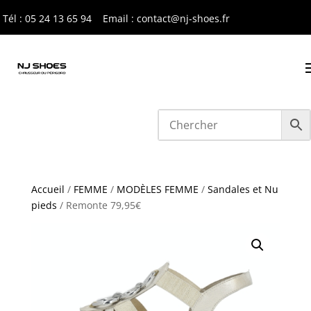
Tél : 05 24 13 65 9
4
Email : contact@nj-shoes.fr
Accueil
/
FEMME
/
MODÈLES FEMME
/
Sandales et Nu
pieds
/ Remonte 79,95€