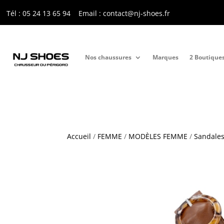
Tél : 05 24 13 65 9
4
Email : contact@nj-shoes.fr
Nos chaussures
Marques
2 Boutique
Accueil
/
FEMME
/
MODÈLES FEMME
/
Sandales