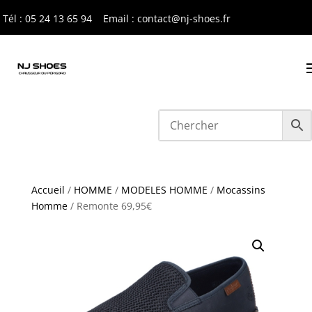
Tél : 05 24 13 65 9
4
Email : contact@nj-shoes.fr
Accueil
/
HOMME
/
MODELES HOMME
/
Mocassins
Homme
/ Remonte 69,95€