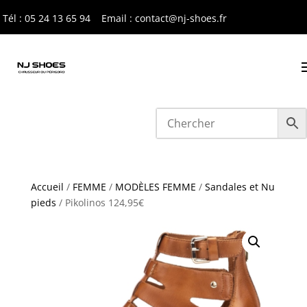
Tél : 05 24 13 65 9
4
Email : contact@nj-shoes.fr
Accueil
/
FEMME
/
MODÈLES FEMME
/
Sandales et Nu
pieds
/ Pikolinos 124,95€