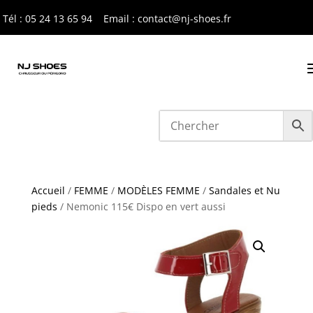
Tél : 05 24 13 65 9
4
Email : contact@nj-shoes.fr
Accueil
/
FEMME
/
MODÈLES FEMME
/
Sandales et Nu
pieds
/ Nemonic 115€ Dispo en vert aussi