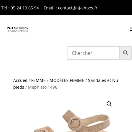
Tél : 05 24 13 65 9
4
Email : contact@nj-shoes.fr
Accueil
/
FEMME
/
MODÈLES FEMME
/
Sandales et Nu
pieds
/ Mephisto 149€