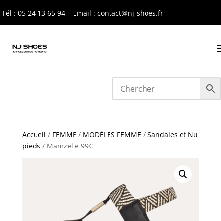
Tél : 05 24 13 65 9
4
Email : contact@nj-shoes.fr
Accueil
/
FEMME
/
MODÈLES FEMME
/
Sandales et Nu
pieds
/ Mamzelle 99€