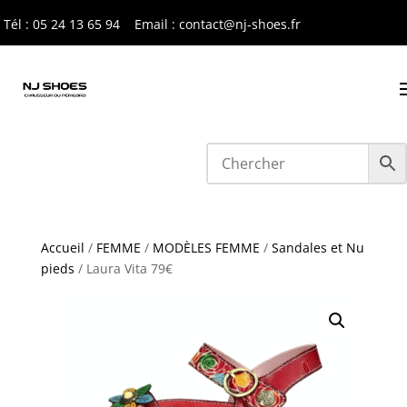
Tél : 05 24 13 65 9
4
Email : contact@nj-shoes.fr
Accueil
/
FEMME
/
MODÈLES FEMME
/
Sandales et Nu
pieds
/ Laura Vita 79€