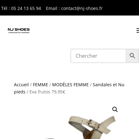
Tél : 05 24 13 65 9
4
Email : contact@nj-shoes.fr
Accueil
/
FEMME
/
MODÈLES FEMME
/
Sandales et Nu
pieds
/ Eva frutos 79,95€