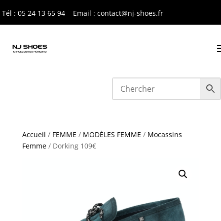
Tél : 05 24 13 65 9
4
Email : contact@nj-shoes.fr
Accueil
/
FEMME
/
MODÈLES FEMME
/
Mocassins
Femme
/ Dorking 109€